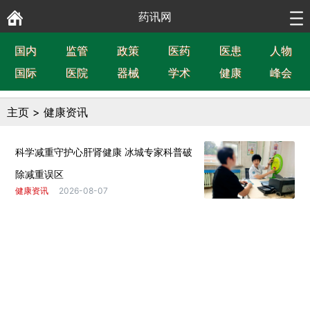
药讯网
国内
监管
政策
医药
医患
人物
国际
医院
器械
学术
健康
峰会
主页
>
健康资讯
科学减重守护心肝肾健康 冰城专家科普破
除减重误区
健康资讯
2026-08-07