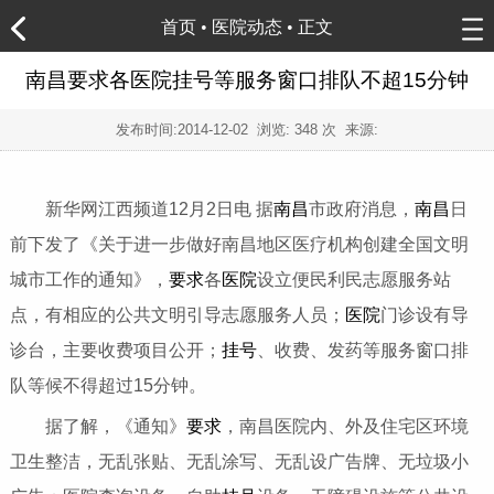
首页
•
医院动态
• 正文
南昌要求各医院挂号等服务窗口排队不超15分钟
发布时间:
2014-12-02
浏览:
348 次 来源:
新华网江西频道12月2日电 据
南昌
市政府消息，
南昌
日
前下发了《关于进一步做好南昌地区医疗机构创建全国文明
城市工作的通知》，
要求
各
医院
设立便民利民志愿服务站
点，有相应的公共文明引导志愿服务人员；
医院
门诊设有导
诊台，主要收费项目公开；
挂号
、收费、发药等服务窗口排
队等候不得超过15分钟。
据了解，《通知》
要求
，南昌医院内、外及住宅区环境
卫生整洁，无乱张贴、无乱涂写、无乱设广告牌、无垃圾小