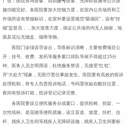
广告；医院查询设备、自助
挂号
设备、无障碍设施等公共设
施功能完好。各医院要加大控烟力度，在室内公共场所和工
作场所设有禁烟标识，在室外要设置规范“吸烟区”，设有“控
烟”监督员，，加大巡查力度，保证公共场所内无人抽烟，地
面及花坛无烟盒、烟蒂等物。
医院门诊须设导诊台，导医标识清晰，主要收费项目公
开；挂号、收费、发药等服务窗口排队等候不得超过15分
钟。医务人员文明用语，杜绝服务禁语，无接受“红包”、
开“大处方”现象，无医疗责任事故发生。医院要有高效的投诉
处理机制，有专人负责投诉电话，号码需张贴在醒目位置，
夜间有投诉灯箱，投诉登记记录完整。
各医院要设立便民服务台或窗口，提供轮椅、担架、一
次性纸杯、老花镜等便民措施，设立盲道、坡度、扶栏、拉
杆、残疾人卫生间等残疾人无障碍设施，残疾人卫生间要标