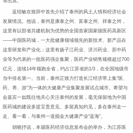
等出席。
蓝绍敏在致辞中首先介绍了泰州的风土人情和经济社会
发展情况。他说，泰州是康泰之州、富泰之州、祥泰之州，
这里有以部省共建机制为优势的全国首家国家级医药高新区
——中国医药城，一大批健康领域领先的新技术、新产品在
这里研发和产业化；这里有扬子江药业、济川药业、苏中药
业等为代表的一批医药强企集聚，医药产业销售规模超过700
亿元，连续14年领跑全省，约占江苏省的1/3，在全国地级市
当中排名第一。当前，泰州正致力打造长江经济带上集“医、
药、养、游”为一体的大健康产业集聚发展试点城市。希望与
会嘉宾一如既往地关心关注泰州的发展，毫无保留地为中国
医药城的建设多提宝贵意见、多留真知灼见，多在泰州走一
走、看一看，与泰州一道掘金大健康产业“蓝海”。
胡晓抒说，本届医药经济信息发布会的举办，为江苏医