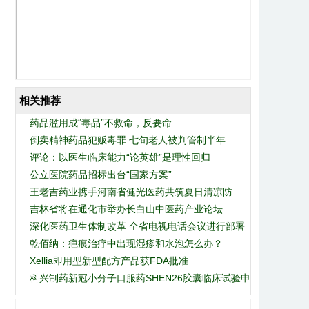
相关推荐
药品滥用成“毒品”不救命，反要命
倒卖精神药品犯贩毒罪 七旬老人被判管制半年
评论：以医生临床能力“论英雄”是理性回归
公立医院药品招标出台“国家方案”
王老吉药业携手河南省健光医药共筑夏日清凉防
吉林省将在通化市举办长白山中医药产业论坛
线，致敬城市守护者
深化医药卫生体制改革 全省电视电话会议进行部署
乾佰纳：疤痕治疗中出现湿疹和水泡怎么办？
Xellia即用型新型配方产品获FDA批准
科兴制药新冠小分子口服药SHEN26胶囊临床试验申
请获批