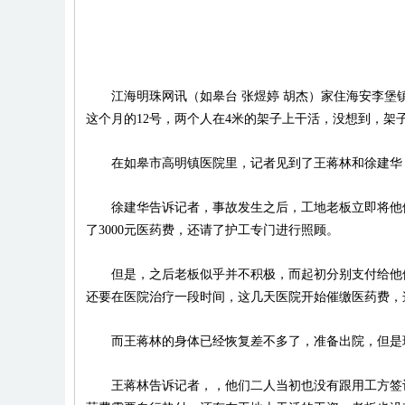
江海明珠网讯（如皋台 张煜婷 胡杰）家住海安李堡
这个月的12号，两个人在4米的架子上干活，没想到，
在如皋市高明镇医院里，记者见到了王蒋林和徐建华，
徐建华告诉记者，事故发生之后，工地老板立即将他们
了3000元医药费，还请了护工专门进行照顾。
但是，之后老板似乎并不积极，而起初分别支付给他们二
还要在医院治疗一段时间，这几天医院开始催缴医药费，
而王蒋林的身体已经恢复差不多了，准备出院，但是
王蒋林告诉记者，，他们二人当初也没有跟用工方签订