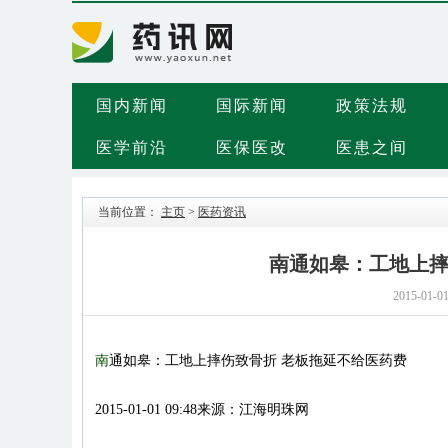
国内新闻
国际新闻
政策法规
医学前沿
医保医改
医患之间
当前位置：
主页
>
医药资讯
南通如皋：工地上摔
2015-01-0
南
通如皋：工地上摔伤致骨折 老板拖延不给医药费
2015-01-01 09:48
来源：江海明珠网