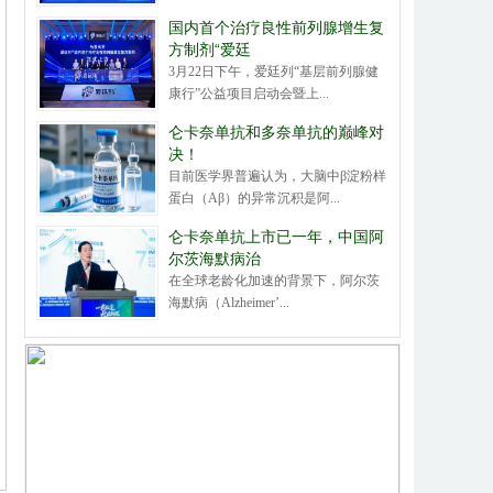
国内首个治疗良性前列腺增生复
方制剂“爱廷
3月22日下午，爱廷列“基层前列腺健
康行”公益项目启动会暨上...
仑卡奈单抗和多奈单抗的巅峰对
决！
目前医学界普遍认为，大脑中β淀粉样
蛋白（Aβ）的异常沉积是阿...
仑卡奈单抗上市已一年，中国阿
尔茨海默病治
在全球老龄化加速的背景下，阿尔茨
海默病（Alzheimer’...