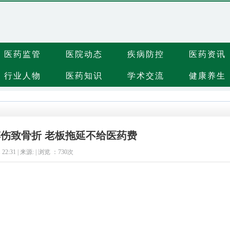
医药监管
医院动态
疾病防控
医药资讯
行业人物
医药知识
学术交流
健康养生
伤致骨折 老板拖延不给医药费
1 22:31 | 来源: | 浏览 ：
730次