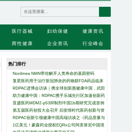
医疗器械
妇幼保健
健康资讯
两性健康
企业资讯
行业峰会
热门排行
Nordmea NMN带你解开人类寿命的基因密码
复星医药用于治疗新冠肺炎的药物获FDA药品临床
RDPAC进博会访谈｜携全球创新惠健康中国，武田
试验批准
助力健康中国：RDPAC携手乐城先行区加速创新药
制药鹤舞进博会
亚盛医药MDM2-p53抑制剂中国1b期研究完成首例
引进
第五届医药创投大会召开 后疫情时代医药创新与资
患者给药
RDPAC创新引领健康中国高端访谈之《药品质量与
本加速融合
1亿美元！豪森药业授权EQRx公司阿美替尼中国境
安全》