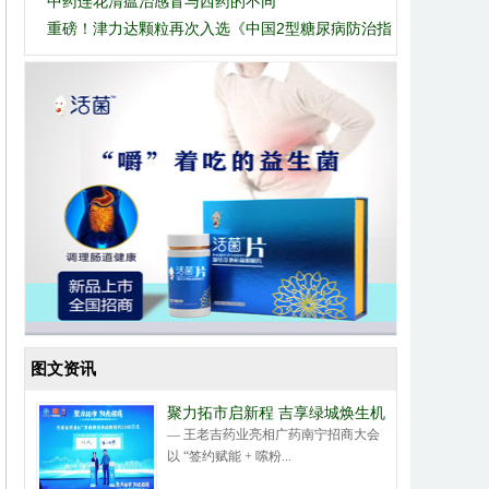
中药连花清瘟治感冒与西药的不同
外权益
重磅！津力达颗粒再次入选《中国2型糖尿病防治指
南》
图文资讯
聚力拓市启新程 吉享绿城焕生机
— 王老吉药业亮相广药南宁招商大会
以 “签约赋能 + 嗦粉...