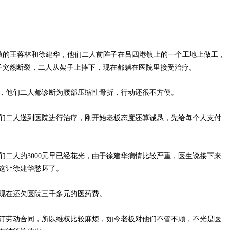
镇的王蒋林和徐建华，他们二人前阵子在吕四港镇上的一个工地上做工，
架子突然断裂，二人从架子上摔下，现在都躺在医院里接受治疗。
他们二人都诊断为腰部压缩性骨折，行动还很不方便。
二人送到医院进行治疗，刚开始老板态度还算诚恳，先给每个人支付
人的3000元早已经花光，由于徐建华病情比较严重，医生说接下来
这让徐建华愁坏了。
现在还欠医院三千多元的医药费。
劳动合同，所以维权比较麻烦，如今老板对他们不管不顾，不光是医